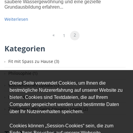
saubere Wassergewöhnung und eine gezielte
Grundausbildung erfahren...
Weiterlesen
«
2
1
Kategorien
Fit mit Spass zu Hause (3)
Philosophie (1)
Diese Seite verwendet Cookies, um Ihnen die
Wöchentliches Update (1)
bestmögliche Nutzererfahrung auf unserer Website zu
Landtraining (2)
bieten. Cookies sind Textdateien, die auf Ihrem
Computer gespeichert werden und bestimmte Daten
Zielformen der Swiss Aquatics Levels (2)
über Ihr Nutzerverhalten speichern.
Cookies können „Session-Cookies“ sein, die zum
Ende Ihres Besuches auf unserer Webseite