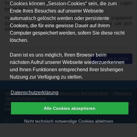
Technikübungen, aber auch Beinschlag und andere Lagen
Cookies können „Session-Cookies“ sein, die zum
beinhalten.
Ende Ihres Besuches auf unserer Webseite
Das Training wird über mehrere Gruppen angepasst
automatisch gelöscht werden oder persistente
(Geschwindigkeit und geschwommene Meter) und soll dich
Cookies, die für eine gewisse Dauer auf ihrem
mit Élan in den Tag lancieren.
Computer gespeichert werden, sofern Sie diese nicht
löschen.
Dann ist es uns möglich, Ihren Browser beim
Termine & Infos
nächsten Aufruf unserer Webseite wiederzuerkennen
und Ihnen Funktionen entsprechend Ihrer bisherigen
Nutzung zur Verfügung zu stellen.
Datenschutzerklärung
Impressum
|
Datenschutz
|
Erklärung zur Barrierefreiheit
|
Allgemeine
Geschäftsbedingungen
2026 © d2swim GmbH. Alle Rechte vorbehalten. Unterstützt durch die
Alle Cookies akzeptieren
Kursverwaltungssoftware für Schwimmschulen
.
Nicht technisch notwendige Cookies ablehnen