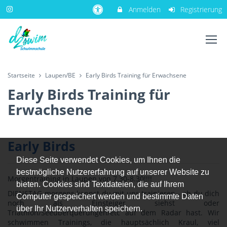
Anmelden
Registrierung
Startseite
Laupen/BE
Early Birds Training für Erwachsene
Early Birds Training für
Erwachsene
Early Birds
Diese Seite verwendet Cookies, um Ihnen die
bestmögliche Nutzererfahrung auf unserer Website zu
Morgentraining in Laupen von 7.30-8.30!!!!
bieten. Cookies sind Textdateien, die auf Ihrem
DIENSTAG morgens kannst du mit uns trainieren - ob du dich
Computer gespeichert werden und bestimmte Daten
noch als Einsteiger siehst oder
über Ihr Nutzerverhalten speichern.
Triathlon/Seeüberquerungen/etc auf dem Radar hast. Wir
schwimmen Trainings, die hauptsächlich Kraul, viel