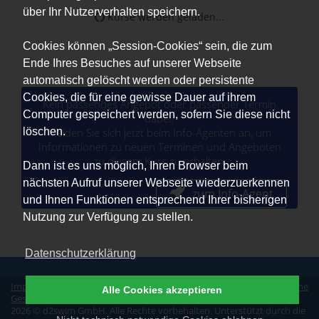
über Ihr Nutzerverhalten speichern.
Kurse werden geladen...
Cookies können „Session-Cookies“ sein, die zum
Ende Ihres Besuches auf unserer Webseite
automatisch gelöscht werden oder persistente
Cookies, die für eine gewisse Dauer auf ihrem
Kein passendes Angebot oder passender Termin
Computer gespeichert werden, sofern Sie diese nicht
dabei?
löschen.
Melden Sie sich jetzt beim Info-Agenten an, um
Informationen zu neuen Terminen und Angeboten
zu diesem Kurs zu erhalten.
Dann ist es uns möglich, Ihren Browser beim
nächsten Aufruf unserer Webseite wiederzuerkennen
zum Info-Agent
und Ihnen Funktionen entsprechend Ihrer bisherigen
Nutzung zur Verfügung zu stellen.
Datenschutzerklärung
Impressum
|
Datenschutz
|
Erklärung zur Barrierefreiheit
|
Allgemeine
Alle Cookies akzeptieren
Geschäftsbedingungen
2026 © d2swim GmbH. Alle Rechte vorbehalten. Unterstützt durch die