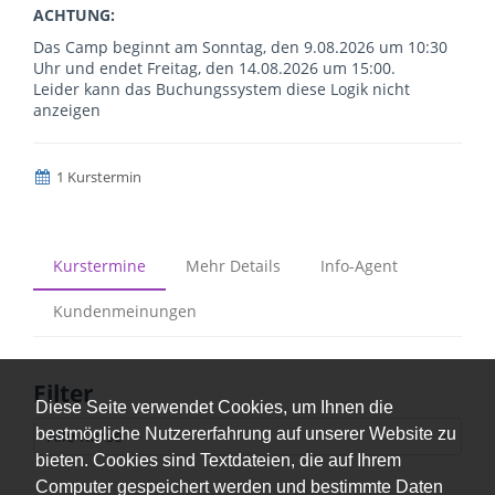
ACHTUNG:
Das Camp beginnt am Sonntag, den 9.08.2026 um 10:30
Uhr und endet Freitag, den 14.08.2026 um 15:00.
Leider kann das Buchungssystem diese Logik nicht
anzeigen
1 Kurstermin
Kurstermine
Mehr Details
Info-Agent
Kundenmeinungen
Filter
Diese Seite verwendet Cookies, um Ihnen die
bestmögliche Nutzererfahrung auf unserer Website zu
Alle Kurse
bieten. Cookies sind Textdateien, die auf Ihrem
Computer gespeichert werden und bestimmte Daten