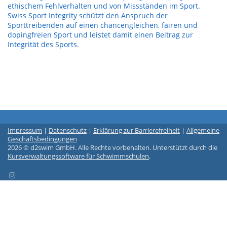
ethischem Fehlverhalten und von Missständen im Sport.
Swiss Sport Integrity schützt den Anspruch der
Sporttreibenden auf einen chancengleichen, fairen und
dopingfreien Sport und leistet damit einen Beitrag zur
Integrität des Sports.
Impressum
|
Datenschutz
|
Erklärung zur Barrierefreiheit
|
Allgemeine
Geschäftsbedingungen
2026 © d2swim GmbH. Alle Rechte vorbehalten. Unterstützt durch die
Kursverwaltungssoftware für Schwimmschulen
.