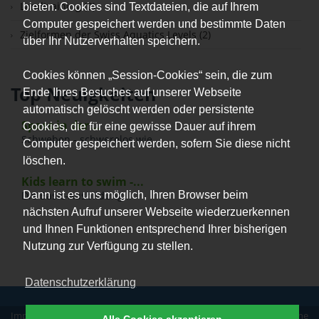
Landtraining (2)
bieten. Cookies sind Textdateien, die auf Ihrem
Computer gespeichert werden und bestimmte Daten
Zielformen der Swiss Aquatics Levels (2)
über Ihr Nutzerverhalten speichern.
Cookies können „Session-Cookies“ sein, die zum
Top Neuigkeiten
Ende Ihres Besuches auf unserer Webseite
automatisch gelöscht werden oder persistente
Spass in der...
Cookies, die für eine gewisse Dauer auf ihrem
Schweben - schwerelos wie...
Computer gespeichert werden, sofern Sie diese nicht
löschen.
Kids learn to swim -...
Dann ist es uns möglich, Ihren Browser beim
Die Basic-Ausbildung...
nächsten Aufruf unserer Webseite wiederzuerkennen
und Ihnen Funktionen entsprechend Ihrer bisherigen
Nutzung zur Verfügung zu stellen.
Datenschutzerklärung
Impressum
|
Datenschutz
|
Erklärung zur Barrierefreiheit
|
Allgemeine
Alle Cookies akzeptieren