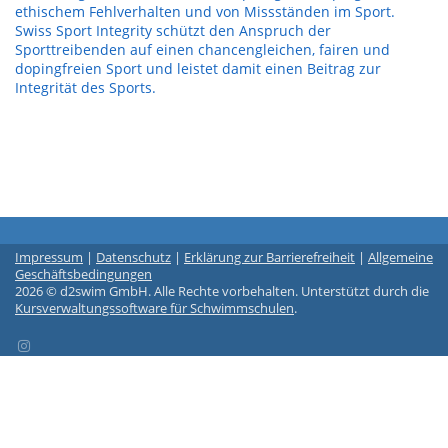
ethischem Fehlverhalten und von Missständen im Sport.
Swiss Sport Integrity schützt den Anspruch der
Sporttreibenden auf einen chancengleichen, fairen und
dopingfreien Sport und leistet damit einen Beitrag zur
Integrität des Sports.
Impressum
|
Datenschutz
|
Erklärung zur Barrierefreiheit
|
Allgemeine
Geschäftsbedingungen
2026 © d2swim GmbH. Alle Rechte vorbehalten. Unterstützt durch die
Kursverwaltungssoftware für Schwimmschulen
.