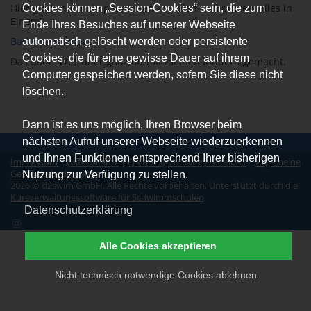
Hier gibt's noch ein paar Ideen - spielen und putzen, alles in
Cookies können „Session-Cookies“ sein, die zum
Einem!
Ende Ihres Besuches auf unserer Webseite
Badewannenspass
automatisch gelöscht werden oder persistente
Cookies, die für eine gewisse Dauer auf ihrem
Das habe ich früher ganz oft mit meinen Kindern gemacht.
Computer gespeichert werden, sofern Sie diese nicht
löschen.
Dann ist es uns möglich, Ihren Browser beim
nächsten Aufruf unserer Webseite wiederzuerkennen
und Ihnen Funktionen entsprechend Ihrer bisherigen
Impressum
|
Datenschutz
|
Erklärung zur Barrierefreiheit
|
Allgemeine
Geschäftsbedingungen
Nutzung zur Verfügung zu stellen.
2026 © d2swim GmbH. Alle Rechte vorbehalten. Unterstützt durch die
Kursverwaltungssoftware für Schwimmschulen
.
Datenschutzerklärung
Alle Cookies akzeptieren
Nicht technisch notwendige Cookies ablehnen