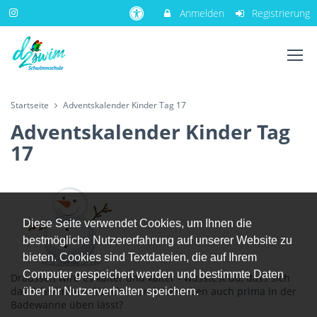
Anmelden
Registrierung
Startseite
Adventskalender Kinder Tag 17
Adventskalender Kinder Tag
17
Diese Seite verwendet Cookies, um Ihnen die
bestmögliche Nutzererfahrung auf unserer Website zu
bieten. Cookies sind Textdateien, die auf Ihrem
Computer gespeichert werden und bestimmte Daten
Draussen wird es kälter und kälter - wusstest du, dass sich
das Schwimmen, Tauchen und Schweben auch prima in der
über Ihr Nutzerverhalten speichern.
Badewanne üben lässt?