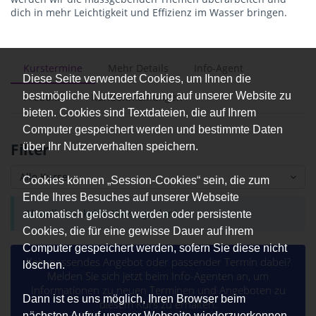
dich in mehr Leichtigkeit und Effizienz im Wasser bringen.
Kurstermine
Mehr Details
Info-Agent
Diese Seite verwendet Cookies, um Ihnen die
bestmögliche Nutzererfahrung auf unserer Website zu
Produkte
Kundenmeinungen
bieten. Cookies sind Textdateien, die auf Ihrem
Computer gespeichert werden und bestimmte Daten
Filter
über Ihr Nutzerverhalten speichern.
Alle Kurse
Cookies können „Session-Cookies“ sein, die zum
Ende Ihres Besuches auf unserer Webseite
Aktuell sind keine Kurse geplant.
automatisch gelöscht werden oder persistente
Cookies, die für eine gewisse Dauer auf ihrem
Computer gespeichert werden, sofern Sie diese nicht
Kein passendes Angebot oder passender Termin dabei?
löschen.
Melden Sie sich jetzt beim Info-Agenten an, um
Informationen zu neuen Terminen und Angeboten zu
Dann ist es uns möglich, Ihren Browser beim
diesem Kurs zu erhalten.
nächsten Aufruf unserer Webseite wiederzuerkennen