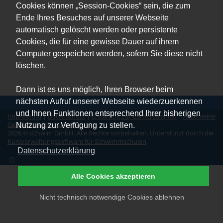
Cookies können „Session-Cookies“ sein, die zum
Ende Ihres Besuches auf unserer Webseite
automatisch gelöscht werden oder persistente
Cookies, die für eine gewisse Dauer auf ihrem
Computer gespeichert werden, sofern Sie diese nicht
löschen.
Dann ist es uns möglich, Ihren Browser beim
nächsten Aufruf unserer Webseite wiederzuerkennen
und Ihnen Funktionen entsprechend Ihrer bisherigen
Impressum
|
Datenschutz
|
Erklärung zur Barrierefreiheit
|
Allgemeine
Geschäftsbedingungen
Nutzung zur Verfügung zu stellen.
2026 © d2swim GmbH. Alle Rechte vorbehalten. Unterstützt durch die
Kursverwaltungssoftware für Schwimmschulen
.
Datenschutzerklärung
Alle Cookies akzeptieren
Nicht technisch notwendige Cookies ablehnen