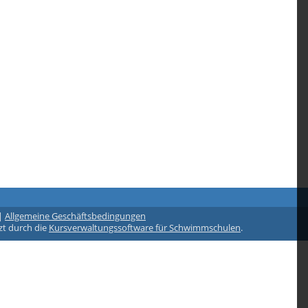
|
Allgemeine Geschäftsbedingungen
zt durch die
Kursverwaltungssoftware für Schwimmschulen
.