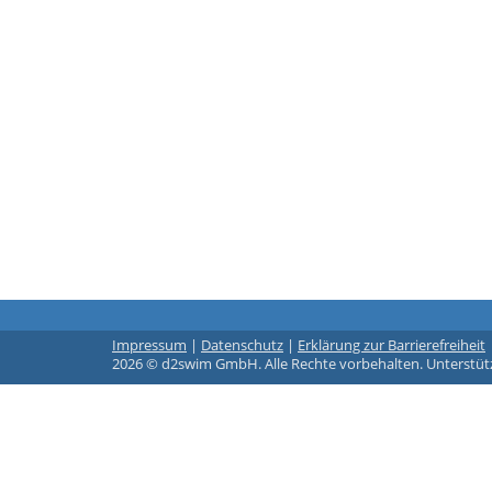
Impressum
|
Datenschutz
|
Erklärung zur Barrierefreiheit
2026 © d2swim GmbH. Alle Rechte vorbehalten. Unterstüt