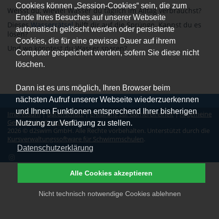
Cookies können „Session-Cookies“ sein, die zum
Weisst du, wieviel Wasser du täglich im Alltag verbrauchst?
Ende Ihres Besuches auf unserer Webseite
Dieses
Wasserrätsel
hilft dir auf die Sprünge. Kannst du es
automatisch gelöscht werden oder persistente
lösen?
Cookies, die für eine gewisse Dauer auf ihrem
Und wo könntest du Wasser sparen?
Computer gespeichert werden, sofern Sie diese nicht
löschen.
Dann ist es uns möglich, Ihren Browser beim
nächsten Aufruf unserer Webseite wiederzuerkennen
und Ihnen Funktionen entsprechend Ihrer bisherigen
Impressum
|
Datenschutz
|
Erklärung zur Barrierefreiheit
|
Allgemeine
Geschäftsbedingungen
Nutzung zur Verfügung zu stellen.
2026 © d2swim GmbH. Alle Rechte vorbehalten. Unterstützt durch die
Kursverwaltungssoftware für Schwimmschulen
.
Datenschutzerklärung
Alle Cookies akzeptieren
Nicht technisch notwendige Cookies ablehnen