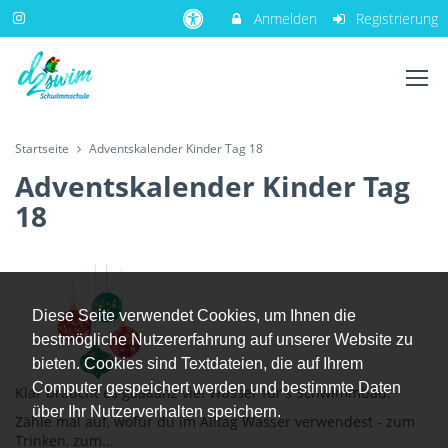
Anmelden
Registrierung
Startseite
Adventskalender Kinder Tag 18
Adventskalender Kinder Tag
18
Diese Seite verwendet Cookies, um Ihnen die
bestmögliche Nutzererfahrung auf unserer Website zu
bieten. Cookies sind Textdateien, die auf Ihrem
Computer gespeichert werden und bestimmte Daten
Klar braucht es gaaaanz viel Wasser für's Schwimmbad.
über Ihr Nutzerverhalten speichern.
Zähle mal auf, wofür du im Alltag Wasser verwendest - zum
Trinken, zum...