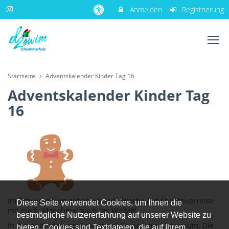
Anmelden
Registrierung
Startseite
Adventskalender Kinder Tag 16
Adventskalender Kinder Tag
16
Im Schwimmkurs gehen wir jede Woche auf Abenteuerreise
Diese Seite verwendet Cookies, um Ihnen die
mit euch. Manchmal auch ins Weltall!
bestmögliche Nutzererfahrung auf unserer Website zu
In dieser Kinderyoga Lektion geht's auch ins Universum. Die
bieten. Cookies sind Textdateien, die auf Ihrem