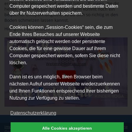
ersten 17:30 MInuten sind voll mit tollen Übungen, die dir
Computer gespeichert werden und bestimmte Daten
helfen, deinen Körper zu spüren. Dann kommt noch ein
über Ihr Nutzerverhalten speichern.
bequemer Entspannungsteil, wo du dich so richtig in den
Boden schmelzen lassen kannst.
Cookies können „Session-Cookies“ sein, die zum
Hier geht's zur Lektion:
Ende Ihres Besuches auf unserer Webseite
automatisch gelöscht werden oder persistente
Cookies, die für eine gewisse Dauer auf ihrem
Mit dem Laden des Videos akzeptieren Sie unsere
Computer gespeichert werden, sofern Sie diese nicht
Datenschutzerklärung zu YouTube.
löschen.
Weitere Informationen
Dann ist es uns möglich, Ihren Browser beim
nächsten Aufruf unserer Webseite wiederzuerkennen
YouTube immer entsperren
und Ihnen Funktionen entsprechend Ihrer bisherigen
Nutzung zur Verfügung zu stellen.
Datenschutzerklärung
Impressum
|
Datenschutz
|
Erklärung zur Barrierefreiheit
|
Allgemeine
Alle Cookies akzeptieren
Geschäftsbedingungen