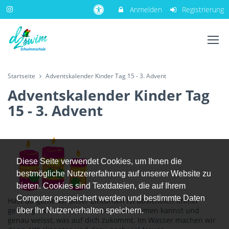
Anmelden
Registrierung
Startseite
Adventskalender Kinder Tag 15 - 3. Advent
Adventskalender Kinder Tag
15 - 3. Advent
Diese Seite verwendet Cookies, um Ihnen die
bestmögliche Nutzererfahrung auf unserer Website zu
bieten. Cookies sind Textdateien, die auf Ihrem
Computer gespeichert werden und bestimmte Daten
Hast du gemerkt: unser Einturnen ist absichtlich immer
genau gleich - damit du in Ruhe ankommen kannst und
über Ihr Nutzerverhalten speichern.
genau weisst, was auf dich zukommt. Im Wasser machen wir