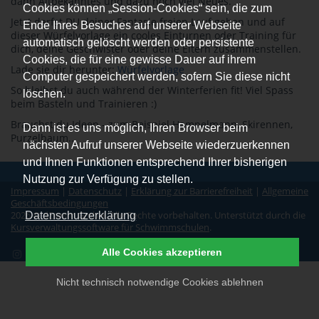
dann Altbekanntes und dazu noch viel Neues.
Cookies können „Session-Cookies“ sein, die zum
Jetzt darfst DU deiner Fantasie freien Lauf geben und auf
Ende Ihres Besuches auf unserer Webseite
dieser Würfelvorlage ein cooles Einturnen oder Training für
automatisch gelöscht werden oder persistente
dich, deine Geschwister oder deine Eltern zusammenstellen.
Cookies, die für eine gewisse Dauer auf ihrem
Lade sie dir herunter:
Würfelvorlage
Computer gespeichert werden, sofern Sie diese nicht
So bleibst du auch während der Winterferien fit! Viel Spass
löschen.
beim Basteln und Trainieren :)
Brauchst du Ideen - zum Beispiel Hampelmann, Skirennen,
Dann ist es uns möglich, Ihren Browser beim
Purzelbaum...
nächsten Aufruf unserer Webseite wiederzuerkennen
und Ihnen Funktionen entsprechend Ihrer bisherigen
Nutzung zur Verfügung zu stellen.
Impressum
|
Datenschutz
|
Erklärung zur Barrierefreiheit
|
Allgemeine
Geschäftsbedingungen
2026 © d2swim GmbH. Alle Rechte vorbehalten. Unterstützt durch die
Datenschutzerklärung
Kursverwaltungssoftware für Schwimmschulen
.
Alle Cookies akzeptieren
Nicht technisch notwendige Cookies ablehnen