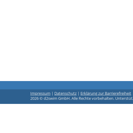
Impressum
|
Datenschutz
|
Erklärung zur Barrierefreiheit
2026 © d2swim GmbH. Alle Rechte vorbehalten. Unterstüt