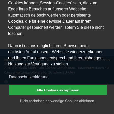
Cookies können „Session-Cookies“ sein, die zum
Ende Ihres Besuches auf unserer Webseite
automatisch gelöscht werden oder persistente
Cookies, die für eine gewisse Dauer auf ihrem
Computer gespeichert werden, sofern Sie diese nicht
löschen.
Dann ist es uns möglich, Ihren Browser beim
nächsten Aufruf unserer Webseite wiederzuerkennen
und Ihnen Funktionen entsprechend Ihrer bisherigen
Impressum
|
Datenschutz
|
Erklärung zur Barrierefreiheit
|
Allgemeine
Geschäftsbedingungen
Nutzung zur Verfügung zu stellen.
2026 © d2swim GmbH. Alle Rechte vorbehalten. Unterstützt durch die
Kursverwaltungssoftware für Schwimmschulen
.
Datenschutzerklärung
Alle Cookies akzeptieren
Nicht technisch notwendige Cookies ablehnen