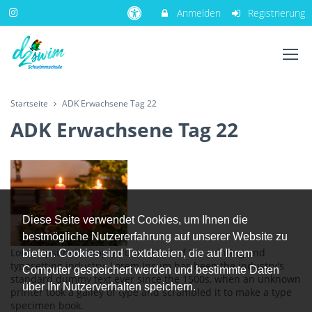
Anmelden
Registrierung
Startseite
ADK Erwachsene Tag 22
ADK Erwachsene Tag 22
Diese Seite verwendet Cookies, um Ihnen die
bestmögliche Nutzererfahrung auf unserer Website zu
Lorem Ipsum is simply dummy text of the printing and
bieten. Cookies sind Textdateien, die auf Ihrem
typesetting industry. Lorem Ipsum has been the industry's
Computer gespeichert werden und bestimmte Daten
standard dummy text ever since the 1500s, when an unknown
über Ihr Nutzerverhalten speichern.
printer took a galley of type and scrambled it to make a type
specimen book.