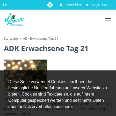
Anmelden
Registrierung
Startseite
ADK Erwachsene Tag 21
ADK Erwachsene Tag 21
Diese Seite verwendet Cookies, um Ihnen die
bestmögliche Nutzererfahrung auf unserer Website zu
Lorem Ipsum is simply dummy text of the printing and
bieten. Cookies sind Textdateien, die auf Ihrem
typesetting industry. Lorem Ipsum has been the industry's
Computer gespeichert werden und bestimmte Daten
standard dummy text ever since the 1500s, when an unknown
über Ihr Nutzerverhalten speichern.
printer took a galley of type and scrambled it to make a type
specimen book.