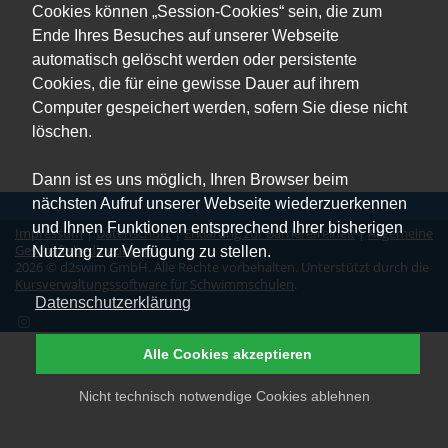
Cookies können „Session-Cookies“ sein, die zum
Ende Ihres Besuches auf unserer Webseite
automatisch gelöscht werden oder persistente
Cookies, die für eine gewisse Dauer auf ihrem
Computer gespeichert werden, sofern Sie diese nicht
löschen.
Dann ist es uns möglich, Ihren Browser beim
nächsten Aufruf unserer Webseite wiederzuerkennen
und Ihnen Funktionen entsprechend Ihrer bisherigen
Impressum
|
Datenschutz
|
Erklärung zur Barrierefreiheit
|
Allgemeine
Geschäftsbedingungen
Nutzung zur Verfügung zu stellen.
2026 © d2swim GmbH. Alle Rechte vorbehalten. Unterstützt durch die
Kursverwaltungssoftware für Schwimmschulen
.
Datenschutzerklärung
Alle Cookies akzeptieren
Nicht technisch notwendige Cookies ablehnen