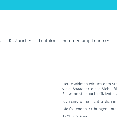
Kt. Zürich
Triathlon
Summercamp Tenero
Heute widmen wir uns dem Strea
viele. Aaaaaber, diese Mobilitä
Schwimmstile auch effiziente
Nun sind wir ja nicht täglich i
Die folgenden 3 Übungen unter
1) Child's Pose