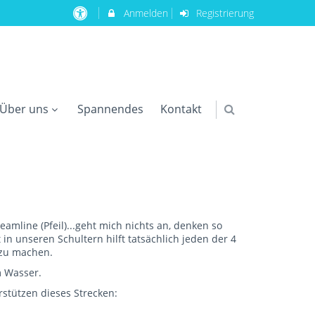
Anmelden
Registrierung
Über uns
Spannendes
Kontakt
mline (Pfeil)...geht mich nichts an, denken so
t in unseren Schultern hilft tatsächlich jeden der 4
r zu machen.
m Wasser.
stützen dieses Strecken: