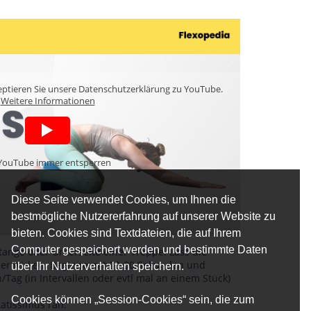
ptieren Sie unsere Datenschutzerklärung zu YouTube.
Weitere Informationen
YouTube immer entsperren
Diese Seite verwendet Cookies, um Ihnen die
bestmögliche Nutzererfahrung auf unserer Website zu
bieten. Cookies sind Textdateien, die auf Ihrem
Computer gespeichert werden und bestimmte Daten
Stange oder Unterseite einer Treppe. Lass die
ber wirken. Beginne mit 20-30 Sekunden und
über Ihr Nutzerverhalten speichern.
/Tag (in Intervallen oder evtl mal an einem Stück)
Cookies können „Session-Cookies“ sein, die zum
atissimus ran: