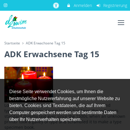
Anmelden
Registrierung
Startseite
ADK Erwachsene Tag 15
ADK Erwachsene Tag 15
Diese Seite verwendet Cookies, um Ihnen die
bestmögliche Nutzererfahrung auf unserer Website zu
Lorem Ipsum is simply dummy text of the printing and
bieten. Cookies sind Textdateien, die auf Ihrem
typesetting industry. Lorem Ipsum has been the industry's
Computer gespeichert werden und bestimmte Daten
standard dummy text ever since the 1500s, when an unknown
über Ihr Nutzerverhalten speichern.
printer took a galley of type and scrambled it to make a type
specimen book.