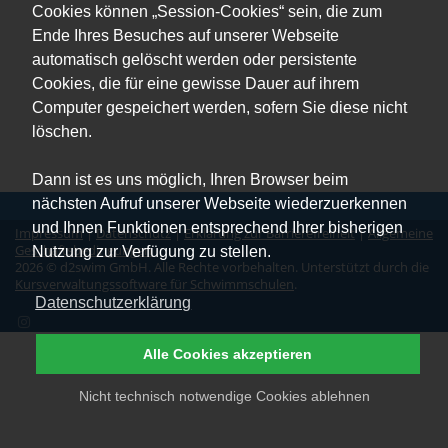
Cookies können „Session-Cookies“ sein, die zum
Ende Ihres Besuches auf unserer Webseite
automatisch gelöscht werden oder persistente
Cookies, die für eine gewisse Dauer auf ihrem
Computer gespeichert werden, sofern Sie diese nicht
löschen.
Dann ist es uns möglich, Ihren Browser beim
nächsten Aufruf unserer Webseite wiederzuerkennen
und Ihnen Funktionen entsprechend Ihrer bisherigen
Impressum
|
Datenschutz
|
Erklärung zur Barrierefreiheit
|
Allgemeine
Geschäftsbedingungen
Nutzung zur Verfügung zu stellen.
2026 © d2swim GmbH. Alle Rechte vorbehalten. Unterstützt durch die
Kursverwaltungssoftware für Schwimmschulen
.
Datenschutzerklärung
Alle Cookies akzeptieren
Nicht technisch notwendige Cookies ablehnen